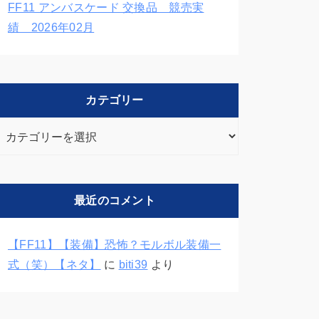
FF11 アンバスケード 交換品 競売実
績 2026年02月
カテゴリー
カ
テ
ゴ
リ
最近のコメント
ー
【FF11】【装備】恐怖？モルボル装備一
式（笑）【ネタ】
に
biti39
より