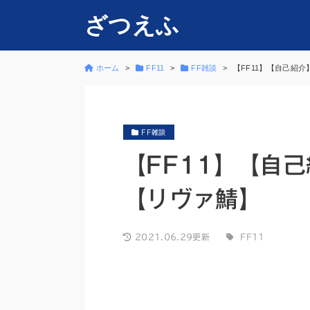
ざつえふ
ホーム
FF11
FF雑談
【FF11】【自己紹
FF雑談
【FF11】【自
【リヴァ鯖】
2021.06.29更新
FF11