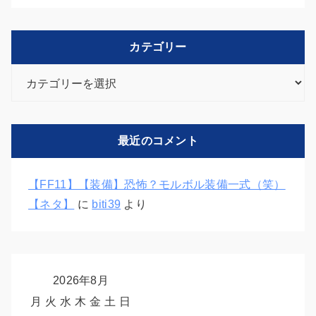
カテゴリー
カ
テ
ゴ
リ
最近のコメント
ー
【FF11】【装備】恐怖？モルボル装備一式（笑）
【ネタ】
に
biti39
より
2026年8月
月
火
水
木
金
土
日