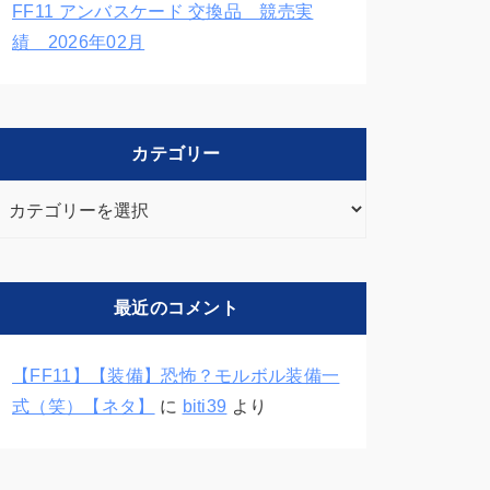
FF11 アンバスケード 交換品 競売実
績 2026年02月
カテゴリー
カ
テ
ゴ
リ
最近のコメント
ー
【FF11】【装備】恐怖？モルボル装備一
式（笑）【ネタ】
に
biti39
より