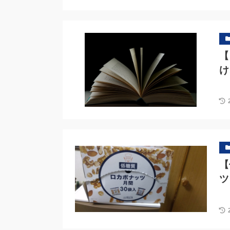
【
け
【
ツ