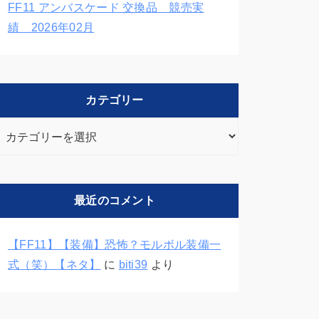
FF11 アンバスケード 交換品 競売実
績 2026年02月
カテゴリー
カ
テ
ゴ
リ
最近のコメント
ー
【FF11】【装備】恐怖？モルボル装備一
式（笑）【ネタ】
に
biti39
より