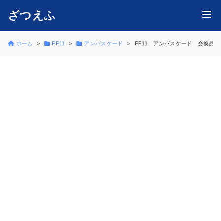
ざつえふ
ホーム
FF11
アンバスケード
FF11 アンバスケード 交換品 競