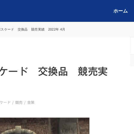
ホーム
バスケード 交換品 競売実績 2022年 4月
スケード 交換品 競売実
月
ケード
/
競売
/
金策