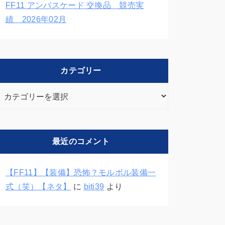
FF11 アンバスケード 交換品 競売実
績 2026年02月
カテゴリー
カ
テ
ゴ
リ
最近のコメント
ー
【FF11】【装備】恐怖？モルボル装備一
式（笑）【ネタ】
に
biti39
より