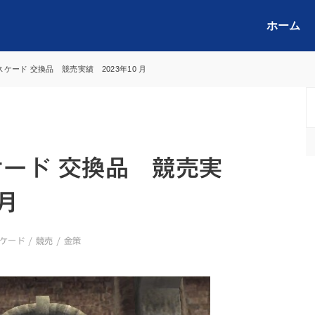
ホーム
バスケード 交換品 競売実績 2023年10 月
ケード 交換品 競売実
月
ケード
/
競売
/
金策