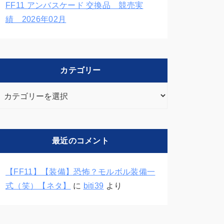
FF11 アンバスケード 交換品 競売実
績 2026年02月
カテゴリー
カ
テ
ゴ
リ
最近のコメント
ー
【FF11】【装備】恐怖？モルボル装備一
式（笑）【ネタ】
に
biti39
より