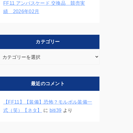
FF11 アンバスケード 交換品 競売実
績 2026年02月
カテゴリー
カ
テ
ゴ
リ
最近のコメント
ー
【FF11】【装備】恐怖？モルボル装備一
式（笑）【ネタ】
に
biti39
より