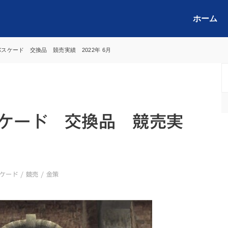
ホーム
バスケード 交換品 競売実績 2022年 6月
スケード 交換品 競売実
月
ケード
/
競売
/
金策