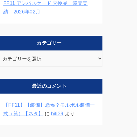
FF11 アンバスケード 交換品 競売実
績 2026年02月
カテゴリー
カ
テ
ゴ
リ
最近のコメント
ー
【FF11】【装備】恐怖？モルボル装備一
式（笑）【ネタ】
に
biti39
より